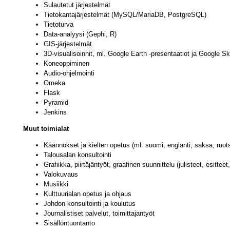
Sulautetut järjestelmät
Tietokantajärjestelmät (MySQL/MariaDB, PostgreSQL)
Tietoturva
Data-analyysi (Gephi, R)
GIS-järjestelmät
3D-visualisoinnit, ml. Google Earth -presentaatiot ja Google S
Koneoppiminen
Audio-ohjelmointi
Omeka
Flask
Pyramid
Jenkins
Muut toimialat
Käännökset ja kielten opetus (ml. suomi, englanti, saksa, ruotsi,
Talousalan konsultointi
Grafiikka, piirtäjäntyöt, graafinen suunnittelu (julisteet, esitteet
Valokuvaus
Musiikki
Kulttuurialan opetus ja ohjaus
Johdon konsultointi ja koulutus
Journalistiset palvelut, toimittajantyöt
Sisällöntuontanto