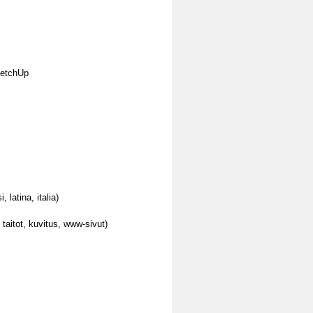
ketchUp
 latina, italia)
, taitot, kuvitus, www-sivut)