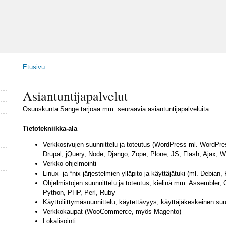
Etusivu
Olet täällä
Asiantuntijapalvelut
Osuuskunta Sange tarjoaa mm. seuraavia asiantuntijapalveluita:
Tietotekniikka-ala
Verkkosivujen suunnittelu ja toteutus (WordPress ml. WordPre
Drupal, jQuery, Node, Django, Zope, Plone, JS, Flash, Ajax, 
Verkko-ohjelmointi
Linux- ja *nix-järjestelmien ylläpito ja käyttäjätuki (ml. Debi
Ohjelmistojen suunnittelu ja toteutus, kielinä mm. Assembler,
Python, PHP, Perl, Ruby
Käyttöliittymäsuunnittelu, käytettävyys, käyttäjäkeskeinen suun
Verkkokaupat (WooCommerce, myös Magento)
Lokalisointi