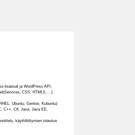
ss-lisäosat ja WordPress API,
WebServices, CSS, HTML5, ...)
an, RHEL, Ubuntu, Gentoo, Kubuntu)
 C, C++, C#, Java, Java EE,
nittelu, käyttöliittymien toteutus