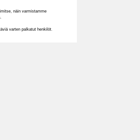
elimitse, näin varmistamme
.
viä varten palkatut henkilöt.