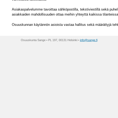
Asiakaspalvelumme tavoittaa sähköpostilla, tekstiviestillä sekä puh
asiakkaiden mahdollisuuden ottaa meihin yhteyttä kaikissa tilanteissa
Osuuskunnan käytännön asioista vastaa hallitus sekä määrättyjä tehtä
Osuuskunta Sange
•
PL 197
,
00131
Helsinki
•
info@sange.fi