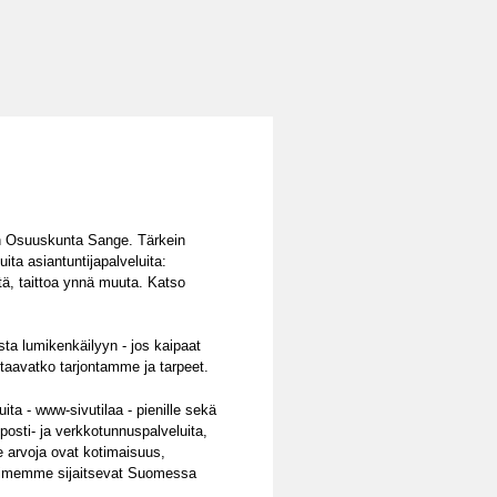
än Osuuskunta Sange. Tärkein
ta asiantuntijapalveluita:
stä, taittoa ynnä muuta. Katso
sta lumikenkäilyyn - jos kaipaat
htaavatko tarjontamme ja tarpeet.
ita - www-sivutilaa - pienille sekä
öposti- ja verkkotunnuspalveluita,
me arvoja ovat kotimaisuus,
velimemme sijaitsevat Suomessa