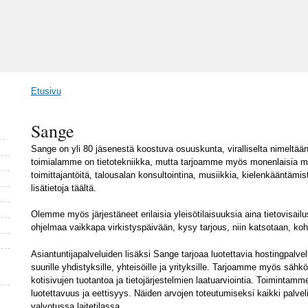
Etusivu
Olet täällä
Sange
Sange on yli 80 jäsenestä koostuva osuuskunta, viralliselta nimeltä
toimialamme on tietotekniikka, mutta tarjoamme myös monenlaisia mui
toimittajantöitä, talousalan konsultointina, musiikkia, kielenkääntämi
lisätietoja täältä.
Olemme myös järjestäneet erilaisia yleisötilaisuuksia aina tietovisailu
ohjelmaa vaikkapa virkistyspäivään, kysy tarjous, niin katsotaan, ko
Asiantuntijapalveluiden lisäksi Sange tarjoaa luotettavia hostingpalvelu
suurille yhdistyksille, yhteisöille ja yrityksille. Tarjoamme myös sähk
kotisivujen tuotantoa ja tietojärjestelmien laatuarviointia. Toimintam
luotettavuus ja eettisyys. Näiden arvojen toteutumiseksi kaikki pal
valvotussa laitetilassa.