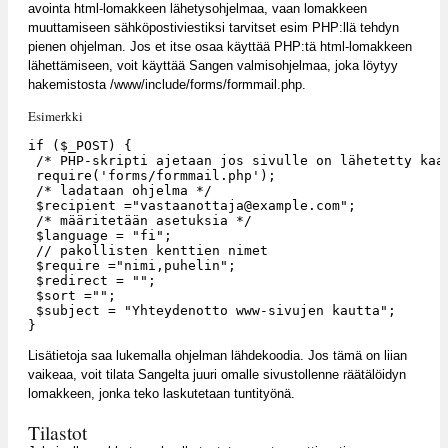
avointa html-lomakkeen lähetysohjelmaa, vaan lomakkeen
muuttamiseen sähköpostiviestiksi tarvitset esim PHP:llä tehdyn
pienen ohjelman. Jos et itse osaa käyttää PHP:tä html-lomakkeen
lähettämiseen, voit käyttää Sangen valmisohjelmaa, joka löytyy
hakemistosta /www/include/forms/formmail.php.
Esimerkki
if ($_POST) {

 /* PHP-skripti ajetaan jos sivulle on lähetetty kaav
 require('forms/formmail.php');

 /* ladataan ohjelma */

 $recipient ="vastaanottaja@example.com";

 /* määritetään asetuksia */

 $language = "fi";

 // pakollisten kenttien nimet

 $require ="nimi,puhelin";

 $redirect = "";

 $sort ="";

 $subject = "Yhteydenotto www-sivujen kautta";

Lisätietoja saa lukemalla ohjelman lähdekoodia. Jos tämä on liian
vaikeaa, voit tilata Sangelta juuri omalle sivustollenne räätälöidyn
lomakkeen, jonka teko laskutetaan tuntityönä.
Tilastot