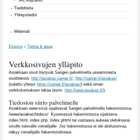
IRC-käytäntö
Tiedotteita
Yhteystiedot
Webmail
Etusivu
»
Tietoa & apua
Olet täällä
Verkkosivujen ylläpito
Asiakkaan sivut löytyvät Sangen palvelimelta useammasta
osoitteesta:
http://asiakas.sange.fi/
,
http://sange.fi/asiakas/
(salattu yhteys
https://sange.fi/asiakas/
) sekä oman
verkkotunnuksen takaa (esim.
http://www.asiakas.fi/
).
Tiedoston siirto palvelimelle
Asiakkaan www-sivut sijaitsevat Sangen palvelimella hakemistossa
/www/asiakas/htdocs/. Kyseisessä hakemistossa sijaitseva
index.html, index.php, index.phtml tai vastaava aukeaa oletuksena
sivulle tulevalle vierailijalle. Jos hakemistossa ei ole aloitussivua,
näkyy vierailijalle hakemistolistaus.