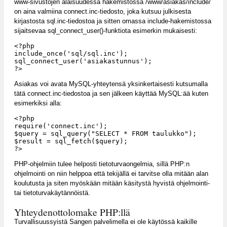
www-sivustojen alaisuudessa hakemistossa /www/asiakas/include/
on aina valmiina connect.inc-tiedosto, joka kutsuu julkisesta
kirjastosta sql.inc-tiedostoa ja sitten omassa include-hakemistossa
sijaitsevaa sql_connect_user()-funktiota esimerkin mukaisesti:
<?php

include_once('sql/sql.inc');

sql_connect_user('asiakastunnus');

Asiakas voi avata MySQL-yhteytensä yksinkertaisesti kutsumalla
tätä connect.inc-tiedostoa ja sen jälkeen käyttää MySQL:ää kuten
esimerkiksi alla:
<?php

require('connect.inc');

$query = sql_query("SELECT * FROM taulukko");

$result = sql_fetch($query);

?>
PHP-ohjelmiin tulee helposti tietoturvaongelmia, sillä PHP:n
ohjelmointi on niin helppoa että tekijällä ei tarvitse olla mitään alan
koulutusta ja siten myöskään mitään käsitystä hyvistä ohjelmointi-
tai tietoturvakäytännöistä.
Yhteydenottolomake PHP:llä
Turvallisuussyistä Sangen palvelimella ei ole käytössä kaikille