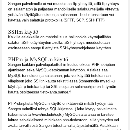
Sangen palvelimelle ei voi muodostaa ftp-yhteyttä, sillä ftp-yhteys
on salaamaton ja paljastaa mahdolliselle salakuuntelijalle yhteyttä
yrittävän käyttäjätunnuksen ja salasanan. Tiedostonsiirtoon voi
käyttää vain salattuja protokollia (SFTP, SCP, SSH+FTP).
SSH:n käyttö
Kaikilla asiakkailla on mahdollisuus hallinnoida käyttäjätiliään
salatun SSH-etäyhteyden avulla. SSH-yhteys muodostetaan
osoitteeseen sange.fi erityistä SSH-yhteysohjelmaa käyttäen.
PHP:n ja MySQL:n käyttö
Sangen kaikkiin palvelupaketteihin kuuluu oikeus PHP-skriptien
ajamiseen sekä MySQL-tietokannan käyttöön. Asiakas saa
MySQL-tunnuksen ja salasanan, jota voi käyttää tietokannan
ylläpitoon joko SSH:n kautta tekstitilassa (komennolla mysql -u
käyttäjä -p tietokanta) tai SSL-suojatun selainpohjaisen liittymän
kautta osoitteessa tietokanta.sange.fi.
PHP-skriptistä MySQL:n käyttö on kätevintä mikäli hyödyntää
Sangen valmiiksi tehtyä SQL-kirjastoa. (Joka löytyy palvelimelta
hakemistosta /www/include/sql/.) MySQL-salasanaa ei tarvitse
laittaa selväkielisenä mihinkään php-tiedostoon, sillä yhteyden voi
avata turvallisesti Sangen toteuttamalla järjestelmällä. Asiakkaan